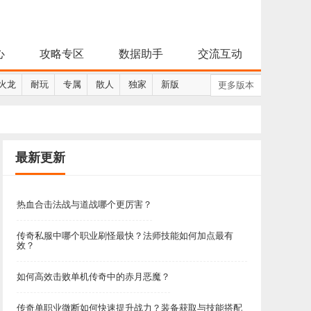
心
攻略专区
数据助手
交流互动
火龙
耐玩
专属
散人
独家
新版
更多版本
最新更新
热血合击法战与道战哪个更厉害？
传奇私服中哪个职业刷怪最快？法师技能如何加点最有
效？
如何高效击败单机传奇中的赤月恶魔？
传奇单职业微断如何快速提升战力？装备获取与技能搭配