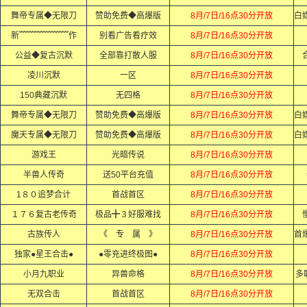
舞帝专属◆无限刀
赞助免费◆高爆版
8月/7日/16点30分开放
新﹌﹌﹌﹌﹌﹌作
别看广告看疗效
8月/7日/16点30分开放
公益◆复古沉默
全部靠打散人服
8月/7日/16点30分开放
凌川沉默
一区
8月/7日/16点30分开放
150典藏沉默
无四格
8月/7日/16点30分开放
舞帝专属◆无限刀
赞助免费◆高爆版
8月/7日/16点30分开放
魔天专属◆无限刀
赞助免费◆高爆版
8月/7日/16点30分开放
游戏王
光暗传说
8月/7日/16点30分开放
半兽人传奇
送50平台充值
8月/7日/16点30分开放
1８０追梦合计
首战首区
8月/7日/16点30分开放
１７６复古老传奇
极品╋３好服难找
8月/7日/16点30分开放
古族传人
《 专 属 》
8月/7日/16点30分开放
独家●星王合击●
●零充进终极图●
8月/7日/16点30分开放
小月九职业
异兽命格
8月/7日/16点30分开放
多
无双合击
首战首区
8月/7日/16点30分开放