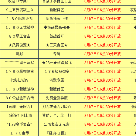
攻速++专属++
首战１季首区１区
8月/7日/16点30分开放
Ｘ﹏五界沉默﹏Ｘ
新服首区
8月/7日/16点30分开放
１·８０暗黑火龙
新版独家巨作
8月/7日/16点30分开放
１．８０无忧战神
◆极品最高+6◆
8月/7日/16点30分开放
８０星王合击
首战首开
8月/7日/16点30分开放
★凤舞微变★
★三天合区★
8月/7日/16点30分开放
沉默
专属
8月/7日/16点30分开放
﹌﹌﹌﹌鬼王沉默
★23元★丝滑起飞
8月/7日/16点30分开放
１丶８０纵横复古
１７６极品微变
8月/7日/16点30分开放
七彩仙域Ⅳ
沉默专属
8月/7日/16点30分开放
１．８０新版战神
新版首区
8月/7日/16点30分开放
８０公益金币合击
免费全新季度
8月/7日/16点30分开放
【高爆﹍无限刀】
刀刀攻速刀刀吸血
8月/7日/16点30分开放
低
〈新货〉刚上市
赞助．全．靠．打
8月/7日/16点30分开放
“1.78金币复古”
1.78复古无元素
8月/7日/16点30分开放
１·７６金币
『经典·１区』
8月/7日/16点30分开放