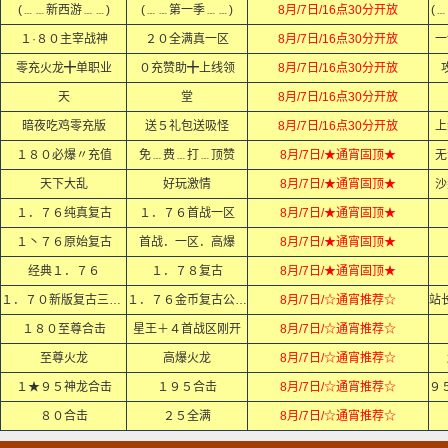
(﹍﹍新西游﹍﹍)
(﹍﹍第一季﹍﹍)
8月/7日/16点30分开放
(
１·８０主宰战神
２０全满真一区
8月/7日/16点30分开放
一
零充火龙╋单职业
０充赞助╋上线领
8月/7日/16点30分开放
天
堂
8月/7日/16点30分开放
暗夜吃鸡零充版
送５礼包送吸怪
8月/7日/16点30分开放
上
１８０必爆〃充值
免﹍费﹍打﹍顶赞
8月/7日/★通宵固顶★
无
天下大乱
好玩激情
8月/7日/★通宵固顶★
沙
１．７６纯真复古
１．７６首战一区
8月/7日/★通宵固顶★
１丶７６原始复古
首战．一区．高爆
8月/7日/★通宵固顶★
经典１．７６
１．７８复古
8月/7日/★通宵固顶★
１．７０新版复古三职业
１．７６金币复古公益服
8月/7日/☆通宵推荐☆
１８０至尊合击
星王＋４首战区刚开
8月/7日/☆通宵推荐☆
至尊火龙
高爆火龙
8月/7日/☆通宵推荐☆
１★９５神龙合击
１９５合击
8月/7日/☆通宵推荐☆
８０合击
２５全满
8月/7日/☆通宵推荐☆