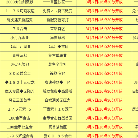
2003★仙剑沉默
━━首区独家━━
8月/7日/16点30分开放
━
１．７６切割攻速
免费∠→复古微变
8月/7日/16点30分开放
龍虎迷失新超变
新服充值可打
8月/7日/16点30分开放
７６合击
首站首区
8月/7日/16点30分开放
小月九职业
异兽命格
8月/7日/16点30分开放
多
【真】江湖Ⅱ
【真】◆首区
8月/7日/16点30分开放
青莲沉默
复古单职业
8月/7日/16点30分开放
火火无限刀
装备全靠打
8月/7日/16点30分开放
８０公益合击
首战·首区
8月/7日/16点30分开放
◆１８０十元火龙
攻速神器◆一区
8月/7日/16点30分开放
沙
魔天专属◆无限刀
赞助免费◆高爆版
8月/7日/16点30分开放
风云三国首季
白嫖通关无压力
8月/7日/16点30分开放
１７６元素+５
﹌毒素＋１０速﹌
8月/7日/16点30分开放
180金币合击
金币合击首战首区
8月/7日/16点30分开放
1.80金币公益合
真首战首区
8月/7日/16点30分开放
群
１·９５辉煌合击
新８０+８５合击
8月/7日/16点30分开放
2