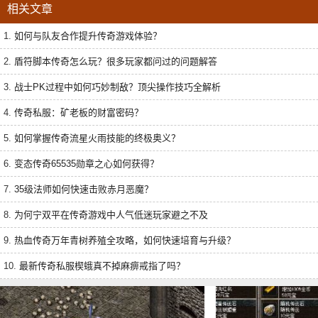
相关文章
1.
如何与队友合作提升传奇游戏体验？
2.
盾符脚本传奇怎么玩？很多玩家都问过的问题解答
3.
战士PK过程中如何巧妙制敌？顶尖操作技巧全解析
4.
传奇私服：矿老板的财富密码？
5.
如何掌握传奇流星火雨技能的终极奥义？
6.
变态传奇65535勋章之心如何获得？
7.
35级法师如何快速击败赤月恶魔？
8.
为何宁双平在传奇游戏中人气低迷玩家避之不及
9.
热血传奇万年青树养殖全攻略，如何快速培育与升级？
10.
最新传奇私服楔蛾真不掉麻痹戒指了吗？