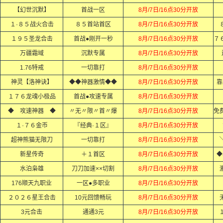
【幻世沉默】
首战一区
8月/7日/16点30分开放
１·８５战火合击
８５首站首区
8月/7日/16点30分开放
１９５圣龙合击
首战●刚开一秒
8月/7日/16点30分开放
万疆霜域
沉默专属
8月/7日/16点30分开放
1.76特戒
一切靠打
8月/7日/16点30分开放
神灵【洛神诀】
◆◆神器激情◆◆
8月/7日/16点30分开放
靠
１７６龙魂小极品
首战●攻速专属
8月/7日/16点30分开放
◆ 攻速神器 ◆
〃无〃限〃首〃爆
8月/7日/16点30分开放
１·７６金币
『经典·１区』
8月/7日/16点30分开放
超神熊猫无限刀
一切靠打
8月/7日/16点30分开放
新星传奇
＋１首区
8月/7日/16点30分开放
◆
水泊枭雄
刀刀加速××切割
8月/7日/16点30分开放
176顺天九职业
一区●多职业
8月/7日/16点30分开放
２０２６星王合击
10元回馈畅玩
8月/7日/16点30分开放
3元合击
通通3元
8月/7日/16点30分开放