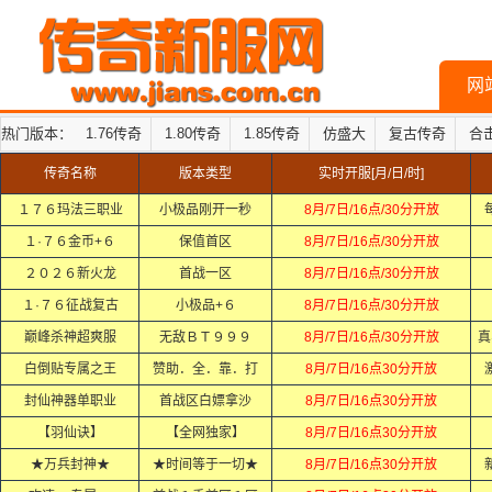
网
热门版本：
1.76传奇
1.80传奇
1.85传奇
仿盛大
复古传奇
合
传奇名称
版本类型
实时开服[月/日/时]
１７６玛法三职业
小极品刚开一秒
8月/7日/16点/30分开放
１·７６金币+６
保值首区
8月/7日/16点/30分开放
２０２６新火龙
首战一区
8月/7日/16点/30分开放
１·７６征战复古
小极品+６
8月/7日/16点/30分开放
巅峰杀神超爽服
无敌ＢＴ９９９
8月/7日/16点/30分开放
真
白倒贴专属之王
赞助．全．靠．打
8月/7日/16点30分开放
封仙神器单职业
首战区白嫖拿沙
8月/7日/16点30分开放
【羽仙诀】
【全网独家】
8月/7日/16点30分开放
★万兵封神★
★时间等于一切★
8月/7日/16点30分开放