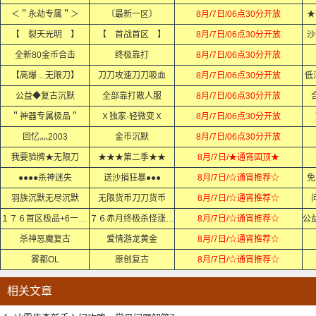
＜＂永劫专属＂＞
〔最新一区〕
8月/7日/06点30分开放
★
【 裂天光明 】
【 首战首区 】
8月/7日/06点30分开放
沙
全新80金币合击
终极靠打
8月/7日/06点30分开放
【高爆﹍无限刀】
刀刀攻速刀刀吸血
8月/7日/06点30分开放
低
公益◆复古沉默
全部靠打散人服
8月/7日/06点30分开放
＂神器专属极品＂
Ｘ独家·轻微变Ｘ
8月/7日/06点30分开放
回忆灬2003
金币沉默
8月/7日/06点30分开放
我要验牌★无限刀
★★★第二季★★
8月/7日/★通宵固顶★
●●●●杀神迷失
送沙捐狂暴●●●
8月/7日/☆通宵推荐☆
免
羽族沉默无尽沉默
无限货币刀刀货币
8月/7日/☆通宵推荐☆
１７６首区极品+6一切靠打
７６赤月终极杀怪涨茺値
8月/7日/☆通宵推荐☆
杀神恶魔复古
爱情游龙黄金
8月/7日/☆通宵推荐☆
雾都OL
原创复古
8月/7日/☆通宵推荐☆
相关文章