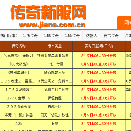
网
热门版本：
1.76传奇
1.80传奇
1.85传奇
仿盛大
复古传奇
合
传奇名称
版本类型
实时开服[月/日/时]
╱╲高爆福利·无限刀╱╲
神器专属单职业超变迷失中变
8月/7日/06点30分开放
《80大极品》
一怪一专属
8月/7日/06点30分开放
《神器单职业》
缺点就是人多
8月/7日/06点30分开放
１８５攻速∠→雷霆②合①
０茺全满∠→免费〃打顶赞
8月/7日/06点30分开放
１＂８０龙腾盛世
＂免费＂打＂顶赞
8月/7日/06点30分开放
１·７６金币+６
保值首区
8月/7日/06点30分开放
２０２６新火龙
首战一区
8月/7日/06点30分开放
零茺「白瓢」神器
刀刀「切割」秒怪
8月/7日/06点30分开放
沉默
专属
8月/7日/06点30分开放