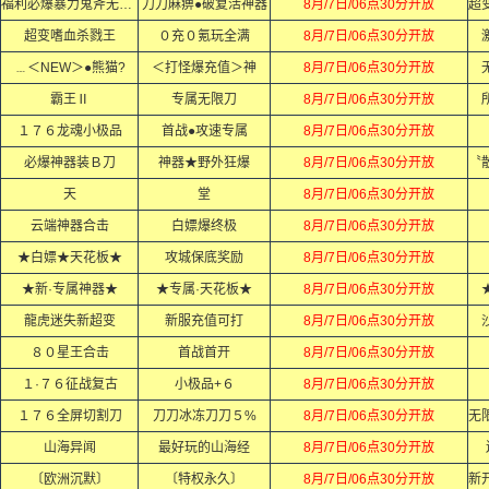
福利必爆暴力鬼斧无限刀
刀刀麻痹●破复活神器
8月/7日/06点30分开放
超变嗜血杀戮王
０充０氪玩全满
8月/7日/06点30分开放
﹍＜NEW＞●熊猫?
＜打怪爆充值＞神
8月/7日/06点30分开放
霸王Ⅱ
专属无限刀
8月/7日/06点30分开放
１７６龙魂小极品
首战●攻速专属
8月/7日/06点30分开放
必爆神器装Ｂ刀
神器★野外狂爆
8月/7日/06点30分开放
天
堂
8月/7日/06点30分开放
云端神器合击
白嫖爆终极
8月/7日/06点30分开放
★白嫖★天花板★
攻城保底奖励
8月/7日/06点30分开放
★新·专属神器★
★专属·天花板★
8月/7日/06点30分开放
龍虎迷失新超变
新服充值可打
8月/7日/06点30分开放
８０星王合击
首战首开
8月/7日/06点30分开放
１·７６征战复古
小极品+６
8月/7日/06点30分开放
１７６全屏切割刀
刀刀冰冻刀刀５%
8月/7日/06点30分开放
山海异闻
最好玩的山海经
8月/7日/06点30分开放
〔欧洲沉默〕
〔特权永久〕
8月/7日/06点30分开放