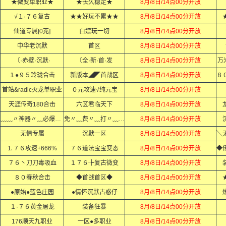
★微变单职业★
★长久稳定★
8月/8日/14点00分开放
√１·７６复古
★★好玩不累★★
8月/8日/14点00分开放
仙道专属[0茺]
白嫖玩一切
8月/8日/14点00分开放
中华老沉默
首区
8月/8日/14点00分开放
〔·赤壁·沉默·
〔全·新·首·发
8月/8日/14点00分开放
万
１●９５玲珑合击
新版本◢◤首战区
8月/8日/14点00分开放
首站&radic火龙单职业
０元攻速√纯元宝
8月/8日/14点00分开放
天涯传奇180合击
六区君临天下
8月/8日/14点00分开放
﹏﹏〃神器〃﹏必爆〃充值﹏﹏
免〃﹏费〃﹏打〃﹏顶〃﹏赞〃
8月/8日/14点00分开放
无情专属
沉默一区
8月/8日/14点00分开放
⒈７６攻速+666%
７６道法宝宝变态
8月/8日/14点00分开放
７６丶刀刀毒吸血
１７６╊复古微变
8月/8日/14点00分开放
８０春秋合击
◆首战首区◆
8月/8日/14点00分开放
●原始●蓝色庄园
●情怀沉默古惑仔
8月/8日/14点00分开放
１·７６黄金屠龙
装备狂暴
8月/8日/14点00分开放
176顺天九职业
一区●多职业
8月/8日/14点00分开放