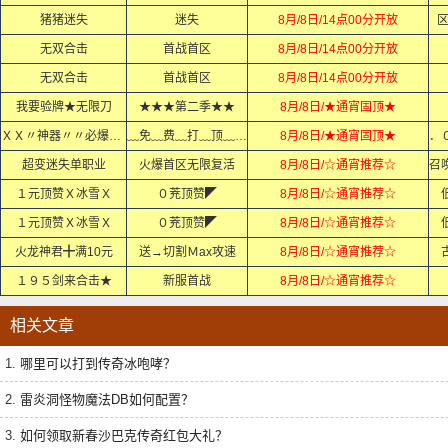
猪猪迷失
迷失
8月/8日/14点00分开放
无双合击
首战首区
8月/8日/14点00分开放
无双合击
首战首区
8月/8日/14点00分开放
我要验牌★无限刀
★★★第二季★★
8月/8日/★通宵固顶★
ＸＸ〃神器〃〃必爆充值ＸＸ
﹏免﹏费﹏打﹏顶﹏赞﹏
8月/8日/★通宵固顶★
超变迷失单职业
火爆首区无限复活
8月/8日/☆通宵推荐☆
１元顶赞Ｘ冰雪Ｘ
０茺顶赞◤
8月/8日/☆通宵推荐☆
１元顶赞Ｘ冰雪Ｘ
０茺顶赞◤
8月/8日/☆通宵推荐☆
火龙神君╋满10元
送→切割Ｍax攻速
8月/8日/☆通宵推荐☆
１９５剑来合击★
新服首战
8月/8日/☆通宵推荐☆
相关文章
1.
哪里可以打到传奇冰咆哮？
2.
雷炎洞怪物魔法DB如何配置？
3.
如何领取新春沙巴克传奇红包大礼？