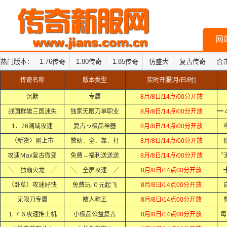
网
热门版本：
1.76传奇
1.80传奇
1.85传奇
仿盛大
复古传奇
合
传奇名称
版本类型
实时开服[月/日/时]
沉默
专属
8月/8日/14点/00分开放
战国群雄三国迷失
独家无限刀单职业
8月/8日/14点/00分开放
1、76澜域攻速
复古っ极品神器
8月/8日/14点/00分开放
〈新货〉刚上市
赞助．全．靠．打
8月/8日/14点/00分开放
攻速Ｍax复古微变
免费→福利送送送
8月/8日/14点/00分开放
╲ 独霸火龙 ╱
╲ 全屏攻速 ╱
8月/8日/14点00分开放
（卧草）攻速好快
免费玩·０元起飞
8月/8日/14点00分开放
无限刀专属
散人称王
8月/8日/14点00分开放
⒈７６攻速推土机
小极品公益复古
8月/8日/14点00分开放
每