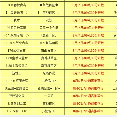
８０春秋合击
◆首战首区◆
8月/7日/09点30分开放
【 裂天光明 】
【 首战首区 】
8月/7日/09点30分开放
沙
我本
沉默
8月/7日/09点30分开放
独家杀神恶魔
只卖一个会员
8月/7日/09点30分开放
＜＂永劫专属＂＞
〔最新一区〕
8月/7日/09点30分开放
★
１·８５战火合击
８５首站首区
8月/7日/09点30分开放
176公益复古
首战★首区
8月/7日/09点30分开放
1.80金币公益合
真首战首区
8月/7日/09点30分开放
群
1.80金币公益合
真首战首区
8月/7日/09点30分开放
群
游戏王
光暗传说
8月/7日/09点30分开放
１·７６红魔攻速
小极品+15
8月/7日/☆通宵推荐☆
唐三藏■武盾合击
变态合击■一区■
8月/7日/☆通宵推荐☆
上
野鸡进化录
一只鸡
8月/7日/☆通宵推荐☆
８５梦幻合击
首战首区
8月/7日/☆通宵推荐☆
１７６君王+10
小极品+10
8月/7日/☆通宵推荐☆