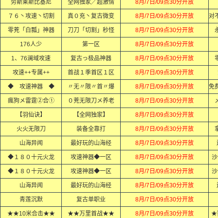
劳斯莱斯比基尼
全网独家╱超激情
8月/7日/09点30分开放
７６丶攻速丶切割
真０充丶复古微变
8月/7日/09点30分开放
零茺「白瓢」神器
刀刀「切割」秒怪
8月/7日/09点30分开放
176人少
第一区
8月/7日/09点30分开放
1、76澜域攻速
复古っ极品神器
8月/7日/09点30分开放
攻速++专属++
首战１季首区１区
8月/7日/09点30分开放
◆ 攻速神器 ◆
〃无〃限〃首〃爆
8月/7日/09点30分开放
瘋狗メ雷霆②合①
０茺无限刀メ养老
8月/7日/09点30分开放
【羽仙诀】
【全网独家】
8月/7日/09点30分开放
火火无限刀
装备全靠打
8月/7日/09点30分开放
山海异闻
最好玩的山海经
8月/7日/09点30分开放
◆１８０十元火龙
攻速神器◆一区
8月/7日/09点30分开放
沙
◆１８０十元火龙
攻速神器◆一区
8月/7日/09点30分开放
沙
山海异闻
最好玩的山海经
8月/7日/09点30分开放
青莲沉默
复古单职业
8月/7日/09点30分开放
★★10米合击★★
★★万里首战★★
8月/7日/09点30分开放
★