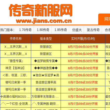
网
热门版本：
1.76传奇
1.80传奇
1.85传奇
仿盛大
复古传奇
合
传奇名称
版本类型
实时开服[月/日/时]
Ｘ﹏五界沉默﹏Ｘ
新服首区
8月/7日/09点/30分开放
Ｘ﹏五界沉默﹏Ｘ
新服首区
8月/7日/09点/30分开放
『傲雪专属』
◆追梦剧情专属◆
8月/7日/09点/30分开放
神灵【洛神诀】
◆◆神器激情◆◆
8月/7日/09点/30分开放
靠
＜新．攻速．三职．
★独创★狂追梦★高
8月/7日/09点/30分开放
丶
哪吒归来第一季
首战首区爆率高
8月/7日/09点30分开放
哪吒归来第一季
首战首区爆率高
8月/7日/09点30分开放
╋高爆の福利BOSS·Ｘ·Ｘ
万倍爆率无限暴击·Ｘ·Ｘ
8月/7日/09点30分开放
╱╲一个红怪·全领满·╱╲
╱╲专属神器·翻倍爆·╱╲
8月/7日/09点30分开放