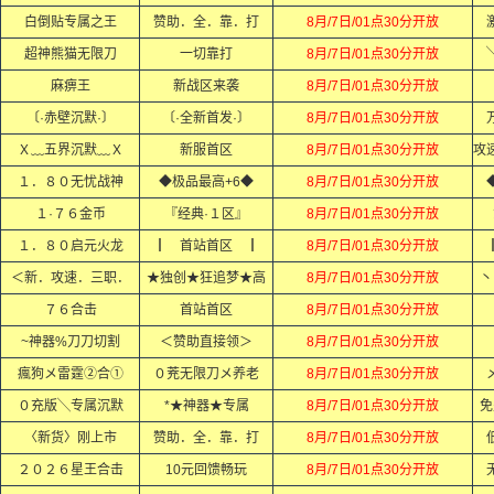
白倒贴专属之王
赞助．全．靠．打
8月/7日/01点30分开放
超神熊猫无限刀
一切靠打
8月/7日/01点30分开放
麻痹王
新战区来袭
8月/7日/01点30分开放
〔·赤壁沉默·〕
〔·全新首发·〕
8月/7日/01点30分开放
Ｘ﹏五界沉默﹏Ｘ
新服首区
8月/7日/01点30分开放
１．８０无忧战神
◆极品最高+6◆
8月/7日/01点30分开放
１·７６金币
『经典·１区』
8月/7日/01点30分开放
１．８０启元火龙
┃ 首站首区 ┃
8月/7日/01点30分开放
＜新．攻速．三职．
★独创★狂追梦★高
8月/7日/01点30分开放
丶
７６合击
首站首区
8月/7日/01点30分开放
~神器%刀刀切割
＜赞助直接领＞
8月/7日/01点30分开放
瘋狗メ雷霆②合①
０茺无限刀メ养老
8月/7日/01点30分开放
０充版╲专属沉默
*★神器★专属
8月/7日/01点30分开放
免
〈新货〉刚上市
赞助．全．靠．打
8月/7日/01点30分开放
２０２６星王合击
10元回馈畅玩
8月/7日/01点30分开放