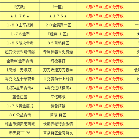
『沉默』
『一区』
8月/7日/01点30分开放
▲１·７６▲
▲１７６▲
8月/7日/01点30分开放
１·８０主宰战神
２０全满真一区
8月/7日/01点30分开放
一
１·７６金币
『经典·１区』
8月/7日/01点30分开放
１·８５战火合击
８５首站首区
8月/7日/01点30分开放
超变快餐※翻倍爆
专属神器※免费漂
8月/7日/01点30分开放
全新80金币合击
终极靠打
8月/7日/01点30分开放
【高爆﹍无限刀】
刀刀攻速刀刀吸血
8月/7日/01点30分开放
低
零充火龙╋单职业
０充赞助╋上线领
8月/7日/01点30分开放
独家●星王合击●
●零充进终极图●
8月/7日/01点30分开放
蓝色庄园
回忆韩版
8月/7日/01点30分开放
１·７６黄金屠龙
装备狂暴
8月/7日/01点30分开放
８０公益合击
首战·首区
8月/7日/01点30分开放
纯金币消费无商城
长期养老行会激情
8月/7日/01点30分开放
奉天复古176
首战首区全网首发
8月/7日/01点30分开放