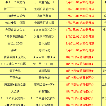
◆１．７６复古
〔 公益首区 〕
8月/7日/01点30分开放
新﹌﹌﹌﹌﹌﹌作
别看广告看疗效
8月/7日/01点30分开放
1.80金币公益合
真首战首区
8月/7日/01点30分开放
群
公益◆复古沉默
全部靠打散人服
8月/7日/01点30分开放
免费雷霆２合１
１８０雷霆②合①
8月/7日/01点30分开放
攻
＂神器专属极品＂
Ｘ独家·轻微变Ｘ
8月/7日/01点30分开放
回忆灬2003
金币沉默
8月/7日/01点30分开放
游戏王
光暗传说
8月/7日/01点30分开放
我要验牌★无限刀
★★★第二季★★
8月/7日/★通宵固顶★
ＸＸ〃迷失〃〃必爆充值ＸＸ
﹏免﹏费﹏打﹏顶﹏赞﹏
8月/7日/★通宵固顶★
天下大乱
好玩激情
8月/7日/★通宵固顶★
沙
至尊火龙
高爆火龙
8月/7日/☆通宵推荐☆
唐三藏■武盾合击
变态合击■一区■
8月/7日/☆通宵推荐☆
上
天罡决
新战首区
8月/7日/☆通宵推荐☆
１．７０新版复古三职业
１．７６金币复古公益服
8月/7日/☆通宵推荐☆
≤◆动漫迷失◆≥
怀旧超多地图
8月/7日/☆通宵推荐☆