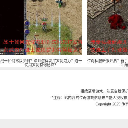
战士如何驾驭罗刹？法师怎样发挥罗刹威力？道士
传奇私服新服开启？新手
使用罗刹有何秘诀？
冲巅
拒绝盗版游戏，注意自我保
*注释：站内含的传奇游戏信息来自盛大授权推
Copyright 2025 传