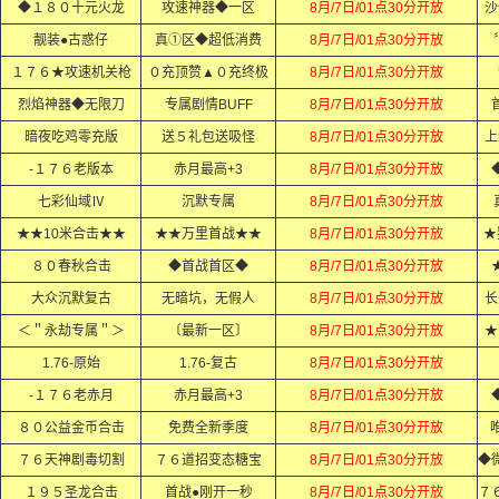
◆１８０十元火龙
攻速神器◆一区
8月/7日/01点30分开放
沙
靓装●古惑仔
真①区◆超低消费
8月/7日/01点30分开放
１７６★攻速机关枪
０充顶赞▲０充终极
8月/7日/01点30分开放
烈焰神器◆无限刀
专属剧情BUFF
8月/7日/01点30分开放
暗夜吃鸡零充版
送５礼包送吸怪
8月/7日/01点30分开放
上
-１７６老版本
赤月最高+3
8月/7日/01点30分开放
七彩仙域Ⅳ
沉默专属
8月/7日/01点30分开放
★★10米合击★★
★★万里首战★★
8月/7日/01点30分开放
★
８０春秋合击
◆首战首区◆
8月/7日/01点30分开放
大众沉默复古
无暗坑，无假人
8月/7日/01点30分开放
长
＜＂永劫专属＂＞
〔最新一区〕
8月/7日/01点30分开放
★
1.76-原始
1.76-复古
8月/7日/01点30分开放
-１７６老赤月
赤月最高+3
8月/7日/01点30分开放
８０公益金币合击
免费全新季度
8月/7日/01点30分开放
７６天神剧毒切割
７６道招变态糖宝
8月/7日/01点30分开放
１９５圣龙合击
首战●刚开一秒
8月/7日/01点30分开放