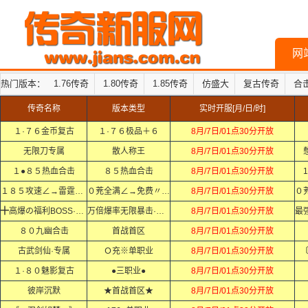
网
热门版本：
1.76传奇
1.80传奇
1.85传奇
仿盛大
复古传奇
合
传奇名称
版本类型
实时开服[月/日/时]
１·７６金币复古
１·７６极品＋６
8月/7日/01点30分开放
无限刀专属
散人称王
8月/7日/01点30分开放
１●８５热血合击
８５热血合击
8月/7日/01点30分开放
1
１８５攻速∠→雷霆②合①
０茺全满∠→免费〃打顶赞
8月/7日/01点30分开放
╋高爆の福利BOSS·Ｘ·Ｘ
万倍爆率无限暴击·Ｘ·Ｘ
8月/7日/01点30分开放
８０九幽合击
首战首区
8月/7日/01点30分开放
古武剑仙·专属
Ｏ充※单职业
8月/7日/01点30分开放
１·８０魅影复古
●三职业●
8月/7日/01点30分开放
彼岸沉默
★首战首区★
8月/7日/01点30分开放