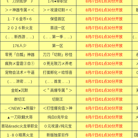
《 刀剑如梦 》
176●单职业
8月/7日/01点30分开放
＞〃神器专属〃＜
＞〃攻速切割〃＜
8月/7日/01点30分开放
１·７６金币+６
保值首区
8月/7日/01点30分开放
２０２６新火龙
首战一区
8月/7日/01点30分开放
(﹍﹍新西游﹍﹍)
(﹍﹍第一季﹍﹍)
8月/7日/01点30分开放
(
176人少
第一区
8月/7日/01点30分开放
零茺「白瓢」神器
刀刀「切割」秒怪
8月/7日/01点30分开放
瘋狗メ雷霆②合①
０茺无限刀メ养老
8月/7日/01点30分开放
宠物会法术〃牛逼
打蛋孵化〃给惊喜
8月/7日/01点30分开放
(﹍﹍泄密﹍﹍)
(﹍﹍首发﹍﹍)
8月/7日/01点30分开放
金蛇●沉默
＜＂高爆专属＂＞
8月/7日/01点30分开放
群切王
切割王
8月/7日/01点30分开放
﹍＜NEW＞●熊猫?
＜打怪爆充值＞神
8月/7日/01点30分开放
▲一刀砍翻大哥
纯白0充毕业
8月/7日/01点30分开放
首站&radic火龙单职业
０元攻速√纯元宝
8月/7日/01点30分开放
１·８０暗黑火龙
新版独家巨作
8月/7日/01点30分开放