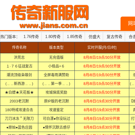
网
热门版本：
1.76传奇
1.80传奇
1.85传奇
仿盛大
复古传奇
合
传奇名称
版本类型
实时开服[月/日/时]
洪荒志
无充值版
8月/8日/19点/30分开放
１·７６征战复古
小极品+６
8月/8日/19点/30分开放
潮流顶级枭雄剑
全屏毒雨满赞助
8月/8日/19点/30分开放
(﹍﹍新西游﹍﹍)
(﹍﹍第一季﹍﹍)
8月/8日/19点/30分开放
(
★白嫖★天花板★
攻城保底奖励
8月/8日/19点/30分开放
2003老沉默
原IP版的老沉默
8月/8日/19点30分开放
180特戒攻速合击
攻速鉴定
8月/8日/19点30分开放
刀刀冰冻＂无限刀
可白漂●你没玩过
8月/8日/19点30分开放
打
●原始●蓝色庄园
●情怀沉默古惑仔
8月/8日/19点30分开放