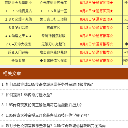
首站※火龙单职业
０元攻速※纯元宝
8月/8日/★通宵固顶★
沙
１．７６纯真复古
１．７６首战一区
8月/8日/★通宵固顶★
１８０必爆〃充值
免﹍费﹍打﹍顶赞
8月/8日/★通宵固顶★
无
８５梦幻合击
首战首区
8月/8日/☆通宵推荐☆
▲▲动漫之王▲▲
专属神器沉默版
8月/8日/☆通宵推荐☆
７６●天命大极品
无限刀０充起飞
8月/8日/☆通宵推荐☆
◆
超变天门迷失
攻击兆兆兆兆兆兆
8月/8日/☆通宵推荐☆
+
全新专属
◆专属剧情╲探索
8月/8日/☆通宵推荐☆
相关文章
1.
如何高效完成1.85传奇皇城悬赏任务并获取顶级奖励？
2.
如何提高1.85传奇打怪收益？
3.
1.85传奇玩家如何正确使用符石技能提升战力？
4.
1.85传奇大神亲授赤月套装备获取技巧你学会了吗？
5.
攻打沙巴克前需做哪些准备？1.85传奇攻城必备攻略完全指南