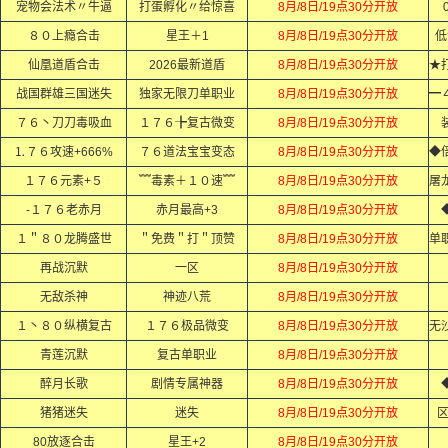
宠物会法术〃牛逼
打蛋孵化〃给惊喜
8月/8日/19点30分开放
８０上瘾合击
星王＋1
8月/8日/19点30分开放
低
仙凰道盾合击
2026最新道盾
8月/8日/19点30分开放
战国群雄三国迷失
独家无限刀单职业
8月/8日/19点30分开放
７６丶刀刀毒吸血
１７６╊复古微变
8月/8日/19点30分开放
⒈７６攻速+666%
７６道法宝宝变态
8月/8日/19点30分开放
１７６元素+５
﹌毒素＋１０速﹌
8月/8日/19点30分开放
-１７６老赤月
赤月最高+3
8月/8日/19点30分开放
１＂８０龙腾盛世
＂免费＂打＂顶赞
8月/8日/19点30分开放
再战沉默
一区
8月/8日/19点30分开放
无敌杀神
神迹八荒
8月/8日/19点30分开放
１丶８０纵横复古
１７６极品微变
8月/8日/19点30分开放
青莲沉默
复古单职业
8月/8日/19点30分开放
醉月长歌
剧情专属神器
8月/8日/19点30分开放
猪猪迷失
迷失
8月/8日/19点30分开放
80放逐合击
星王+2
8月/8日/19点30分开放