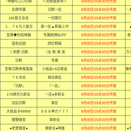
~神器%刀刀切割
＜赞助直接领＞
8月/8日/19点30分开放
无情专属
沉默一区
8月/8日/19点30分开放
180星王合击
一切靠打
8月/8日/19点30分开放
１．７６凡人复古
真一区▲新版上市
8月/8日/19点30分开放
至尊◆烈焰神器
专属剧情BUFF
8月/8日/19点30分开放
首
蓝色庄园
回忆韩版
8月/8日/19点30分开放
〔·赤壁·沉默·
〔全·新·首·发
8月/8日/19点30分开放
万
沉默
专属
8月/8日/19点30分开放
至尊沉默神鬼聖装
小极品+6白首选
8月/8日/19点30分开放
７６合击
首站首区
8月/8日/19点30分开放
『沉默』
『一区』
8月/8日/19点30分开放
176顺天九职业
一区●多职业
8月/8日/19点30分开放
边边沉默
首区
8月/8日/19点30分开放
大极品╊99999
８８８神力７７７
8月/8日/19点30分开放
猩猩微变
单职业
8月/8日/19点30分开放
●老登微变●
单职业●神器
8月/8日/19点30分开放
●