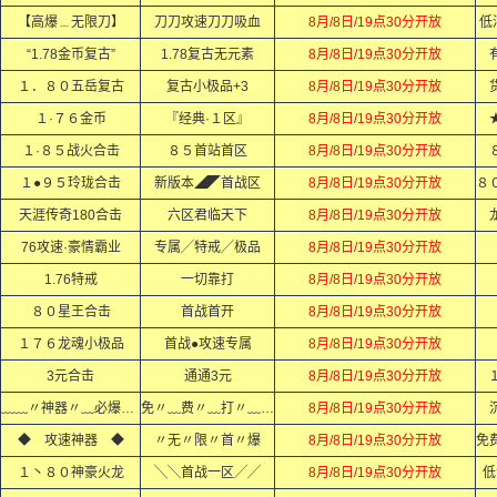
【高爆﹍无限刀】
刀刀攻速刀刀吸血
8月/8日/19点30分开放
低
“1.78金币复古”
1.78复古无元素
8月/8日/19点30分开放
１．８０五岳复古
复古小极品+3
8月/8日/19点30分开放
１·７６金币
『经典·１区』
8月/8日/19点30分开放
１·８５战火合击
８５首站首区
8月/8日/19点30分开放
１●９５玲珑合击
新版本◢◤首战区
8月/8日/19点30分开放
天涯传奇180合击
六区君临天下
8月/8日/19点30分开放
76攻速·豪情霸业
专属╱特戒╱极品
8月/8日/19点30分开放
1.76特戒
一切靠打
8月/8日/19点30分开放
８０星王合击
首战首开
8月/8日/19点30分开放
１７６龙魂小极品
首战●攻速专属
8月/8日/19点30分开放
3元合击
通通3元
8月/8日/19点30分开放
﹏﹏〃神器〃﹏必爆〃充值﹏﹏
免〃﹏费〃﹏打〃﹏顶〃﹏赞〃
8月/8日/19点30分开放
◆ 攻速神器 ◆
〃无〃限〃首〃爆
8月/8日/19点30分开放
１丶８０神豪火龙
╲╲首战一区╱╱
8月/8日/19点30分开放
低