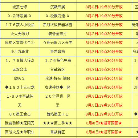
破茧七修
沉默专属
8月/8日/19点30分开放
Ｘ·杀神恶魔·Ｘ
Ｘ·极限刀速·Ｘ
8月/8日/19点30分开放
１７６散人小极品
赤月终极神器冰雪
8月/8日/19点30分开放
火火无限刀
装备全靠打
8月/8日/19点30分开放
瘋狗メ雷霆②合①
０茺无限刀メ养老
8月/8日/19点30分开放
小月九职业
异兽命格
8月/8日/19点30分开放
多
１．７６散人传奇
１.７６特色免费
8月/8日/19点30分开放
１
无双合击
首战首区
8月/8日/19点30分开放
颠火２
攻速·好玩·单职
8月/8日/19点30分开放
◆１８０十元火龙
攻速神器◆一区
8月/8日/19点30分开放
沙
１·８０主宰战神
２０全满真一区
8月/8日/19点30分开放
一
天
堂
8月/8日/19点30分开放
８０星王合击
首站星王＋１
8月/8日/19点30分开放
◆
我要验牌★无限刀
★★★第二季★★
8月/8日/★通宵固顶★
百战火龙★单职业
首战首区
8月/8日/★通宵固顶★