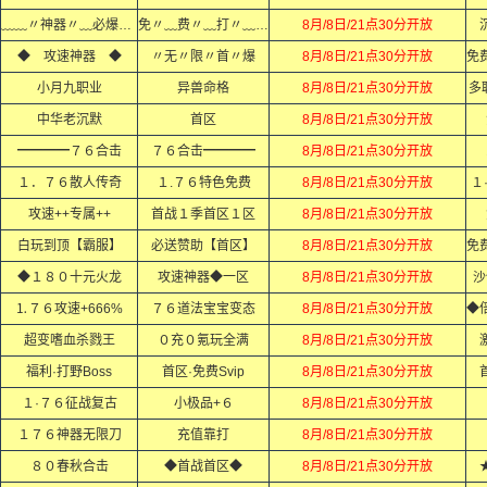
﹏﹏〃神器〃﹏必爆〃充值﹏﹏
免〃﹏费〃﹏打〃﹏顶〃﹏赞〃
8月/8日/21点30分开放
◆ 攻速神器 ◆
〃无〃限〃首〃爆
8月/8日/21点30分开放
小月九职业
异兽命格
8月/8日/21点30分开放
多
中华老沉默
首区
8月/8日/21点30分开放
━━━━７６合击
７６合击━━━━
8月/8日/21点30分开放
１．７６散人传奇
１.７６特色免费
8月/8日/21点30分开放
１
攻速++专属++
首战１季首区１区
8月/8日/21点30分开放
白玩到顶【霸服】
必送赞助【首区】
8月/8日/21点30分开放
◆１８０十元火龙
攻速神器◆一区
8月/8日/21点30分开放
沙
⒈７６攻速+666%
７６道法宝宝变态
8月/8日/21点30分开放
超变嗜血杀戮王
０充０氪玩全满
8月/8日/21点30分开放
福利·打野Boss
首区·免费Svip
8月/8日/21点30分开放
１·７６征战复古
小极品+６
8月/8日/21点30分开放
１７６神器无限刀
充值靠打
8月/8日/21点30分开放
８０春秋合击
◆首战首区◆
8月/8日/21点30分开放