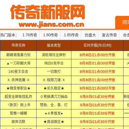
网
热门版本：
1.76传奇
1.80传奇
1.85传奇
仿盛大
复古传奇
合
传奇名称
版本类型
实时开服[月/日/时]
巅峰酒鬼暴力剑
涡轮增压全屏秒
8月/8日/21点/30分开放
▲一刀砍翻大哥
纯白0充毕业
8月/8日/21点/30分开放
180星王合击
一切靠打
8月/8日/21点/30分开放
Ｘ·杀神恶魔·Ｘ
Ｘ·极限刀速·Ｘ
8月/8日/21点/30分开放
★微变单职业★
★长久稳定★
8月/8日/21点/30分开放
超变全屏吸怪乱炸
０茺搞满刀刀抽血
8月/8日/21点30分开放
〈新货〉刚上市
赞助．全．靠．打
8月/8日/21点30分开放
鸳鸯┉蝴蝶
●４季首发●
8月/8日/21点30分开放
━
彼岸沉默
★首战首区★
8月/8日/21点30分开放