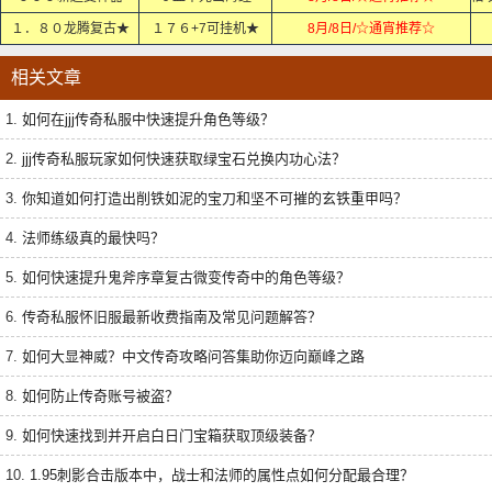
１．８０龙腾复古★
１７６+7可挂机★
8月/8日/☆通宵推荐☆
相关文章
1.
如何在jjj传奇私服中快速提升角色等级？
2.
jjj传奇私服玩家如何快速获取绿宝石兑换内功心法？
3.
你知道如何打造出削铁如泥的宝刀和坚不可摧的玄铁重甲吗？
4.
法师练级真的最快吗？
5.
如何快速提升鬼斧序章复古微变传奇中的角色等级？
6.
传奇私服怀旧服最新收费指南及常见问题解答？
7.
如何大显神威？中文传奇攻略问答集助你迈向巅峰之路
8.
如何防止传奇账号被盗？
9.
如何快速找到并开启白日门宝箱获取顶级装备？
10.
1.95刺影合击版本中，战士和法师的属性点如何分配最合理？