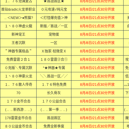
１．７６沧澜复古
★首战首区★
8月/8日/21点30分开放
首站&radic火龙单职业
０元攻速√纯元宝
8月/8日/21点30分开放
﹍＜NEW＞●熊猫?
＜打怪爆充值＞神
8月/8日/21点30分开放
１丶８０神虚火龍
新版╱首战╱一区
8月/8日/21点30分开放
新神宠王
宠物蛋
8月/8日/21点30分开放
王者沉默
一区
8月/8日/21点30分开放
＂神器专属极品＂
Ｘ独家·轻微变Ｘ
8月/8日/21点30分开放
免费雷霆２合１
１８０雷霆②合①
8月/8日/21点30分开放
攻
０充版╲专属沉默
*★神器★专属
8月/8日/21点30分开放
免
１丶８０神豪火龙
╲╲首战一区╱╱
8月/8日/21点30分开放
低
１．７６散人传奇
１.７６特色免费
8月/8日/21点30分开放
灬
70
长久骨灰
8月/8日/21点30分开放
下
１７０金币合击
１７０公益合击
8月/8日/21点30分开放
(﹍﹍新西游﹍﹍)
(﹍﹍第一季﹍﹍)
8月/8日/21点30分开放
(
178雷霆金币合击
首战首区
8月/8日/21点30分开放
魔
８０公益金币合击
免费全新季度
8月/8日/21点30分开放