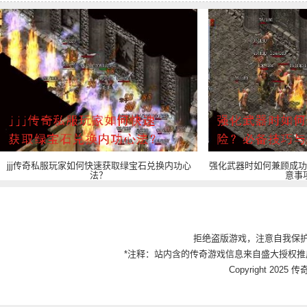
jjj传奇私服玩家如何快速获取绿宝石兑换内功心
强化武器时如何兼顾成功
法？
意事
拒绝盗版游戏，注意自我保
*注释：站内含的传奇游戏信息来自盛大授权推
Copyright 2025 传