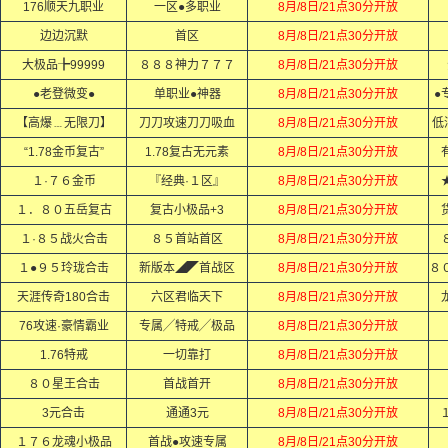
176顺天九职业
一区●多职业
8月/8日/21点30分开放
边边沉默
首区
8月/8日/21点30分开放
大极品╊99999
８８８神力７７７
8月/8日/21点30分开放
●老登微变●
单职业●神器
8月/8日/21点30分开放
●
【高爆﹍无限刀】
刀刀攻速刀刀吸血
8月/8日/21点30分开放
低
“1.78金币复古”
1.78复古无元素
8月/8日/21点30分开放
１·７６金币
『经典·１区』
8月/8日/21点30分开放
１．８０五岳复古
复古小极品+3
8月/8日/21点30分开放
１·８５战火合击
８５首站首区
8月/8日/21点30分开放
１●９５玲珑合击
新版本◢◤首战区
8月/8日/21点30分开放
天涯传奇180合击
六区君临天下
8月/8日/21点30分开放
76攻速·豪情霸业
专属╱特戒╱极品
8月/8日/21点30分开放
1.76特戒
一切靠打
8月/8日/21点30分开放
８０星王合击
首战首开
8月/8日/21点30分开放
3元合击
通通3元
8月/8日/21点30分开放
１７６龙魂小极品
首战●攻速专属
8月/8日/21点30分开放