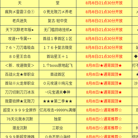
天
堂
8月/8日/21点30分开放
瘋狗メ雷霆②合①
０茺无限刀メ养老
8月/8日/21点30分开放
老兵迷失
复古·轻中变
8月/8日/21点30分开放
天下沉默老年版●
无门槛回收挂机●
8月/8日/21点30分开放
攻速++专属++
首战１季首区１区
8月/8日/21点30分开放
７６丶刀刀毒吸血
１７６╊复古微变
8月/8日/21点30分开放
８０星王合击
首站星王＋１
8月/8日/21点30分开放
◆
＜新．攻速微变＞
⒈个boss原地起飞
8月/8日/★通宵固顶★
百战火龙★单职业
首战首区
8月/8日/★通宵固顶★
首站※火龙单职业
０元攻速※纯元宝
8月/8日/★通宵固顶★
沙
刀刀切割刀刀冰冻
~!元宝通关◆神
8月/8日/★通宵固顶★
我要验牌★无限刀
★★★第二季★★
8月/8日/★通宵固顶★
超变Ｘ９９９全屏炸
亿兆攻击+9999%满爆
8月/8日/☆通宵推荐☆
76天元我本沉默
独家
8月/8日/☆通宵推荐☆
潜龙沉默
三职业
8月/8日/☆通宵推荐☆
９９９新超变神器
０血不死山海经
8月/8日/☆通宵推荐☆