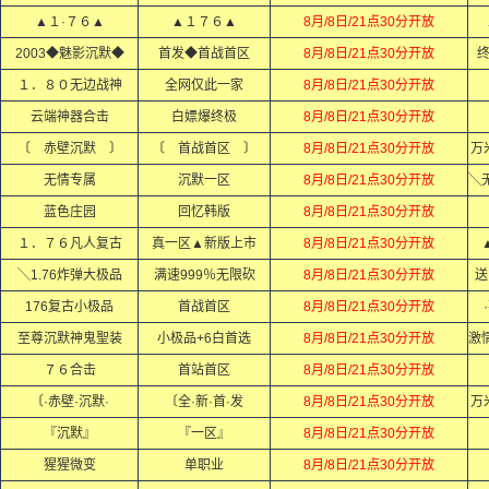
▲１·７６▲
▲１７６▲
8月/8日/21点30分开放
2003◆魅影沉默◆
首发◆首战首区
8月/8日/21点30分开放
１．８０无边战神
全网仅此一家
8月/8日/21点30分开放
云端神器合击
白嫖爆终极
8月/8日/21点30分开放
〔 赤壁沉默 〕
〔 首战首区 〕
8月/8日/21点30分开放
万
无情专属
沉默一区
8月/8日/21点30分开放
蓝色庄园
回忆韩版
8月/8日/21点30分开放
１．７６凡人复古
真一区▲新版上市
8月/8日/21点30分开放
╲1.76炸弹大极品
满速999％无限砍
8月/8日/21点30分开放
送
176复古小极品
首战首区
8月/8日/21点30分开放
至尊沉默神鬼聖装
小极品+6白首选
8月/8日/21点30分开放
７６合击
首站首区
8月/8日/21点30分开放
〔·赤壁·沉默·
〔全·新·首·发
8月/8日/21点30分开放
万
『沉默』
『一区』
8月/8日/21点30分开放
猩猩微变
单职业
8月/8日/21点30分开放