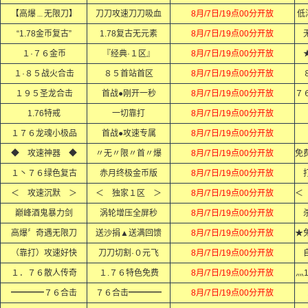
【高爆﹍无限刀】
刀刀攻速刀刀吸血
8月/7日/19点00分开放
低
“1.78金币复古”
1.78复古无元素
8月/7日/19点00分开放
１·７６金币
『经典·１区』
8月/7日/19点00分开放
１·８５战火合击
８５首站首区
8月/7日/19点00分开放
１９５圣龙合击
首战●刚开一秒
8月/7日/19点00分开放
1.76特戒
一切靠打
8月/7日/19点00分开放
１７６龙魂小极品
首战●攻速专属
8月/7日/19点00分开放
◆ 攻速神器 ◆
〃无〃限〃首〃爆
8月/7日/19点00分开放
１丶７６绿色复古
赤月终极金币版
8月/7日/19点00分开放
＜ 攻速沉默 ＞
＜ 独家１区 ＞
8月/7日/19点00分开放
巅峰酒鬼暴力剑
涡轮增压全屏秒
8月/7日/19点00分开放
高爆〞奇遇无限刀
送沙捐▲送满回馈
8月/7日/19点00分开放
（靠打）攻速好快
刀刀切割·０元飞
8月/7日/19点00分开放
１．７６散人传奇
１.７６特色免费
8月/7日/19点00分开放
灬
━━━━７６合击
７６合击━━━━
8月/7日/19点00分开放