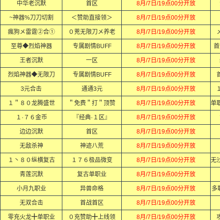
中华老沉默
首区
8月/7日/19点00分开放
~神器%刀刀切割
＜赞助直接领＞
8月/7日/19点00分开放
瘋狗メ雷霆②合①
０茺无限刀メ养老
8月/7日/19点00分开放
至尊◆烈焰神器
专属剧情BUFF
8月/7日/19点00分开放
首
王者沉默
一区
8月/7日/19点00分开放
烈焰神器◆无限刀
专属剧情BUFF
8月/7日/19点00分开放
3元合击
通通3元
8月/7日/19点00分开放
１＂８０龙腾盛世
＂免费＂打＂顶赞
8月/7日/19点00分开放
１·７６金币
『经典·１区』
8月/7日/19点00分开放
边边沉默
首区
8月/7日/19点00分开放
无敌杀神
神迹八荒
8月/7日/19点00分开放
１丶８０纵横复古
１７６极品微变
8月/7日/19点00分开放
青莲沉默
复古单职业
8月/7日/19点00分开放
小月九职业
异兽命格
8月/7日/19点00分开放
多
无双合击
首战首区
8月/7日/19点00分开放
零充火龙╋单职业
０充赞助╋上线领
8月/7日/19点00分开放