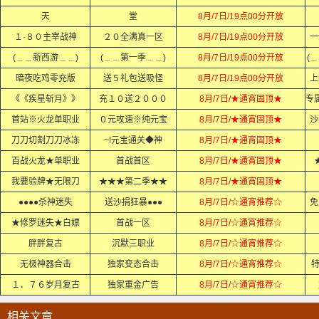
天
堂
8月/7日/19点00分开放
１·８０主宰战神
２０全满真一区
8月/7日/19点00分开放
一
(﹍﹍新西游﹍﹍)
(﹍﹍第一季﹍﹍)
8月/7日/19点00分开放
(
暗夜吃鸡零充版
送５礼包送吸怪
8月/7日/19点00分开放
上
《《疾星斩月》》
充１０送２０００
8月/7日/★通宵固顶★
首站※火龙单职业
０元攻速※纯元宝
8月/7日/★通宵固顶★
沙
刀刀切割刀刀冰冻
~!元宝通关◆神
8月/7日/★通宵固顶★
百战火龙★单职业
首战首区
8月/7日/★通宵固顶★
我要验牌★无限刀
★★★第二季★★
8月/7日/★通宵固顶★
●●●●杀神迷失
送沙捐狂暴●●●
8月/7日/☆通宵推荐☆
免
★修罗迷失★白嫖
首战一区
8月/7日/☆通宵推荐☆
胖胖复古
沉默三职业
8月/7日/☆通宵推荐☆
无极神器合击
独家变态合击
8月/7日/☆通宵推荐☆
特
１．７６岁月复古
独家重金广告
8月/7日/☆通宵推荐☆
相关文章