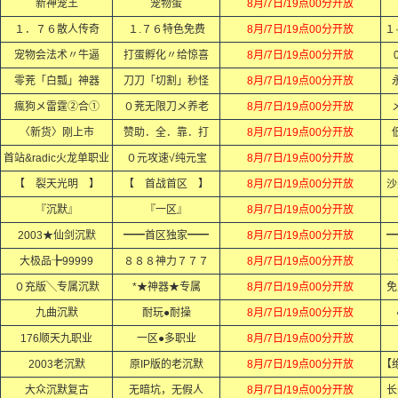
新神宠王
宠物蛋
8月/7日/19点00分开放
１．７６散人传奇
１.７６特色免费
8月/7日/19点00分开放
１
宠物会法术〃牛逼
打蛋孵化〃给惊喜
8月/7日/19点00分开放
零茺「白瓢」神器
刀刀「切割」秒怪
8月/7日/19点00分开放
瘋狗メ雷霆②合①
０茺无限刀メ养老
8月/7日/19点00分开放
〈新货〉刚上市
赞助．全．靠．打
8月/7日/19点00分开放
首站&radic火龙单职业
０元攻速√纯元宝
8月/7日/19点00分开放
【 裂天光明 】
【 首战首区 】
8月/7日/19点00分开放
沙
『沉默』
『一区』
8月/7日/19点00分开放
2003★仙剑沉默
━━首区独家━━
8月/7日/19点00分开放
━
大极品╊99999
８８８神力７７７
8月/7日/19点00分开放
０充版╲专属沉默
*★神器★专属
8月/7日/19点00分开放
免
九曲沉默
耐玩●耐操
8月/7日/19点00分开放
176顺天九职业
一区●多职业
8月/7日/19点00分开放
2003老沉默
原IP版的老沉默
8月/7日/19点00分开放
大众沉默复古
无暗坑，无假人
8月/7日/19点00分开放
长