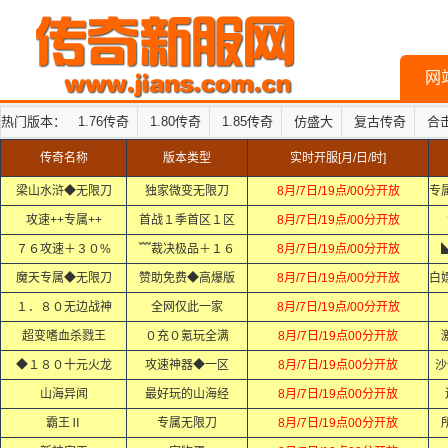
网
热门版本：
1.76传奇
1.80传奇
1.85传奇
仿盛大
复古传奇
合
传奇名称
版本类型
实时开服[月/日/时]
梁山水浒◆无限刀
独家微变无限刀
8月/7日/19点/00分开放
攻速++专属++
首战１季首区１区
8月/7日/19点/00分开放
７６攻速＋３０%
﹌裁决极品＋１６
8月/7日/19点/00分开放
魔天专属◆无限刀
赞助免费◆高爆版
8月/7日/19点/00分开放
１．８０无边战神
全网仅此一家
8月/7日/19点/00分开放
超变嗜血杀戮王
０充０氪玩全满
8月/7日/19点00分开放
◆１８０十元火龙
攻速神器◆一区
8月/7日/19点00分开放
沙
山海异闻
最好玩的山海经
8月/7日/19点00分开放
霸王Ⅱ
专属无限刀
8月/7日/19点00分开放