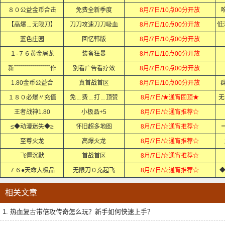
８０公益金币合击
免费全新季度
8月/7日/10点00分开放
【高爆﹍无限刀】
刀刀攻速刀刀吸血
8月/7日/10点00分开放
低
蓝色庄园
回忆韩版
8月/7日/10点00分开放
１·７６黄金屠龙
装备狂暴
8月/7日/10点00分开放
新﹌﹌﹌﹌﹌﹌作
别看广告看疗效
8月/7日/10点00分开放
1.80金币公益合
真首战首区
8月/7日/10点00分开放
群
１８０必爆〃充值
免﹍费﹍打﹍顶赞
8月/7日/★通宵固顶★
无
王者战神1.80
小极品+5
8月/7日/☆通宵推荐☆
≤◆动漫迷失◆≥
怀旧超多地图
8月/7日/☆通宵推荐☆
至尊火龙
高爆火龙
8月/7日/☆通宵推荐☆
飞僵沉默
首战首区
8月/7日/☆通宵推荐☆
７６●天命大极品
无限刀０充起飞
8月/7日/☆通宵推荐☆
◆
相关文章
1.
热血复古带倍攻传奇怎么玩？新手如何快速上手？