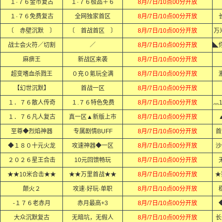
１·７６金币复古
１·７６极品＋６
8月/7日/10点00分开放
１·７６免费复古
全网独家首区
8月/7日/10点00分开放
〔 赤壁沉默 〕
〔 首战首区 〕
8月/7日/10点00分开放
万
战士会火符／切割
／
8月/7日/10点00分开放
麻痹王
新战区来袭
8月/7日/10点00分开放
超变嗜血杀戮王
０充０氪玩全满
8月/7日/10点00分开放
【幻世沉默】
首战一区
8月/7日/10点00分开放
１．７６散人传奇
１.７６特色免费
8月/7日/10点00分开放
灬
１．７６凡人复古
真一区▲新版上市
8月/7日/10点00分开放
至尊◆烈焰神器
专属剧情BUFF
8月/7日/10点00分开放
首
◆１８０十元火龙
攻速神器◆一区
8月/7日/10点00分开放
沙
２０２６星王合击
10元回馈畅玩
8月/7日/10点00分开放
★★10米合击★★
★★万里首战★★
8月/7日/10点00分开放
★
颠火２
攻速·好玩·单职
8月/7日/10点00分开放
-１７６老赤月
赤月最高+3
8月/7日/10点00分开放
大众沉默复古
无暗坑，无假人
8月/7日/10点00分开放
长