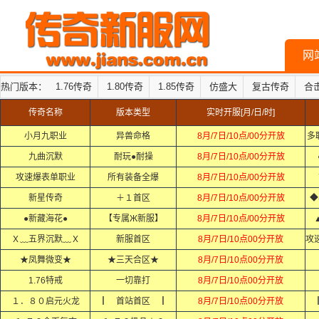
网
热门版本：
1.76传奇
1.80传奇
1.85传奇
仿盛大
复古传奇
合
传奇名称
版本类型
实时开服[月/日/时]
小月九职业
异兽命格
8月/7日/10点/00分开放
多
九曲沉默
耐玩●耐操
8月/7日/10点/00分开放
攻速爆表单职业
所有装备全爆
8月/7日/10点/00分开放
新星传奇
＋１首区
8月/7日/10点/00分开放
◆
●新藏海花●
【专属Ж新服】
8月/7日/10点/00分开放
Ｘ﹏五界沉默﹏Ｘ
新服首区
8月/7日/10点00分开放
★凤舞微变★
★三天合区★
8月/7日/10点00分开放
1.76特戒
一切靠打
8月/7日/10点00分开放
１．８０启元火龙
┃ 首站首区 ┃
8月/7日/10点00分开放