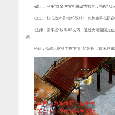
-战士：利用“野蛮冲撞”打断敌方技能，搭配“
-道士：核心战术是“毒符双耗”，先施毒降低防
-法师：需掌握“放风筝”技巧，通过火墙阻隔走
战。
秘籍：低战玩家可专攻“控制流”装备，如“麻痹戒