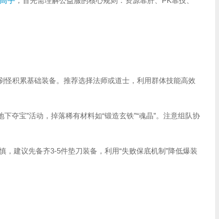
高手
，首先需理解公益服的核心规则：资源靠肝、PK靠技、
挂机刷怪积累基础装备。推荐选择法师或道士，利用群体技能高效
和“地下夺宝”活动，掉落稀有材料如“锻造玄铁”“魂晶”。注意组队协
慎，建议先备齐3-5件垫刀装备，利用“失败保底机制”降低爆装