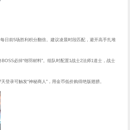
片”，每日前5场胜利积分翻倍。建议凌晨时段匹配，避开高手扎堆
终BOSS必掉“翎羽材料”。组队时配置1战士2法师1道士，战士
7天登录可触发“神秘商人”，用金币低价购得绝版翅膀。