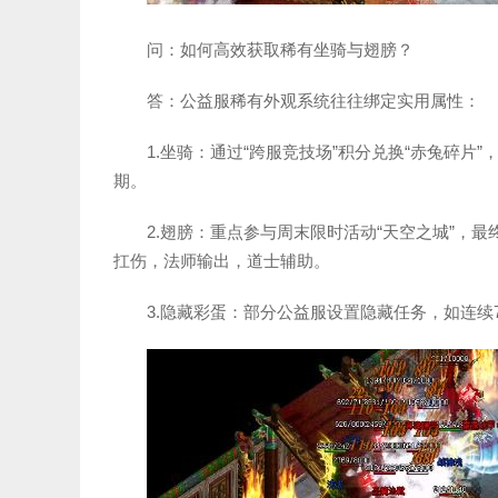
问：如何高效获取稀有坐骑与翅膀？
答：公益服稀有外观系统往往绑定实用属性：
1.坐骑：通过“跨服竞技场”积分兑换“赤兔碎
期。
2.翅膀：重点参与周末限时活动“天空之城”，最
扛伤，法师输出，道士辅助。
3.隐藏彩蛋：部分公益服设置隐藏任务，如连续