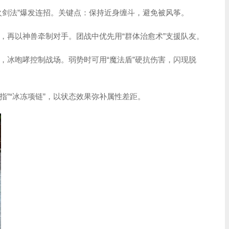
烈火剑法”爆发连招。关键点：保持近身缠斗，避免被风筝。
御，再以神兽牵制对手。团战中优先用“群体治愈术”支援队友。
位，冰咆哮控制战场。弱势时可用“魔法盾”硬抗伤害，闪现脱
指”“冰冻项链”，以状态效果弥补属性差距。