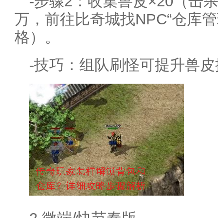
-步骤2：收集兽皮×20（击
万，前往比奇城找NPC“仓库管
格）。
-技巧：组队刷怪可提升兽皮