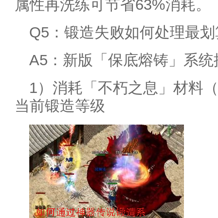
属性再洗练可节省63%消耗。
Q5：锻造失败如何处理最划
A5：新版「保底熔铸」系
1）消耗「不朽之息」材料
当前锻造等级