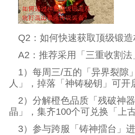
Q2：如何快速获取顶级锻造
A2：推荐采用「三重收割法
1）每周三/五的「异界裂隙
人」，掉落「神铸秘钥」可开
2）分解橙色品质「残破神
晶」，集齐100个可兑换「上
3）参与跨服「铸神擂台」进