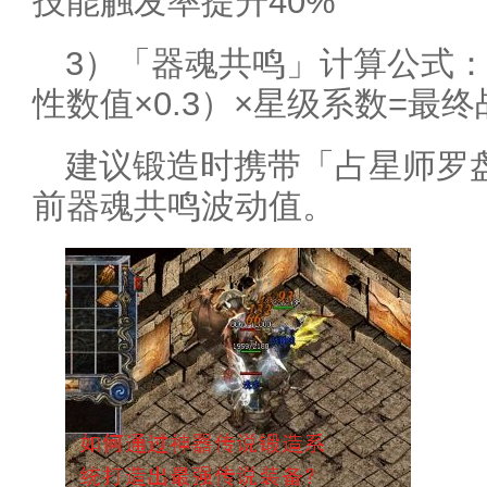
技能触发率提升40%
3）「器魂共鸣」计算公式：（
性数值×0.3）×星级系数=最
建议锻造时携带「占星师罗
前器魂共鸣波动值。