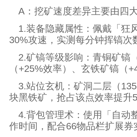
A：挖矿速度差异主要由四
1.装备隐藏属性：佩戴「狂
30%攻速，实测每分钟挥镐次数
2.矿镐等级影响：青铜矿镐
（+25%效率）、玄铁矿镐（+
3.站位玄机：矿洞二层（135
块黑铁矿，抢占该点效率提升5
4.背包管理术：使用「自动
作时间，配合66物品栏扩展券