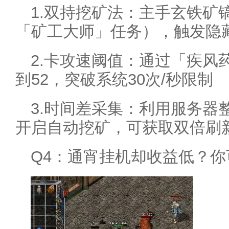
1.双持挖矿法：主手玄铁矿
「矿工大师」任务），触发隐藏
2.卡攻速阈值：通过「疾风
到52，突破系统30次/秒限制
3.时间差采集：利用服务器整
开启自动挖矿，可获取双倍刷
Q4：通宵挂机却收益低？