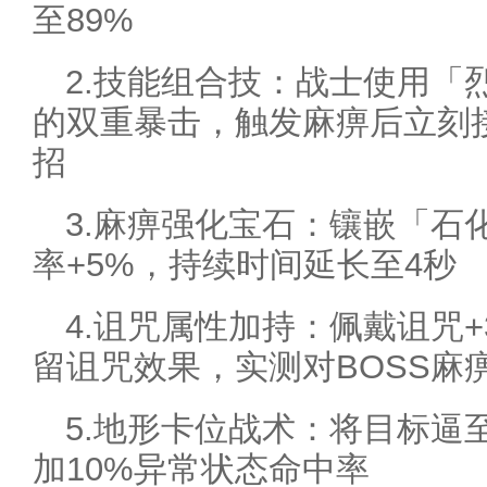
至89%
2.技能组合技：战士使用「
的双重暴击，触发麻痹后立刻
招
3.麻痹强化宝石：镶嵌「石
率+5%，持续时间延长至4秒
4.诅咒属性加持：佩戴诅咒
留诅咒效果，实测对BOSS麻
5.地形卡位战术：将目标逼
加10%异常状态命中率