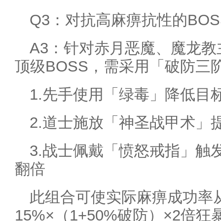
Q3：对抗高麻痹抗性的BO
A3：针对赤月恶魔、魔龙教
顶级BOSS，需采用「破防三
1.先手使用「绿毒」降低目
2.道士施放「神圣战甲术」
3.战士佩戴「愤怒戒指」触
翻倍
此组合可使实际麻痹成功率从
15%×（1+50%破防）×2倍狂暴