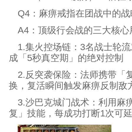
Q4：麻痹戒指在团战中的
A4：顶级行会战的三大核心
1.集火控场链：3名战士轮
成「5秒真空期」的绝对控制
2.反突袭保险：法师携带「
换，复活瞬间触发麻痹反制敌
3.沙巴克城门战术：利用麻
复」技能，每成功打断1次可延